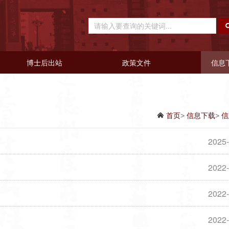
博士后出站
政策文件
信息
首页
信息下载
信
>
>

2025-
2022-
2022-
2022-