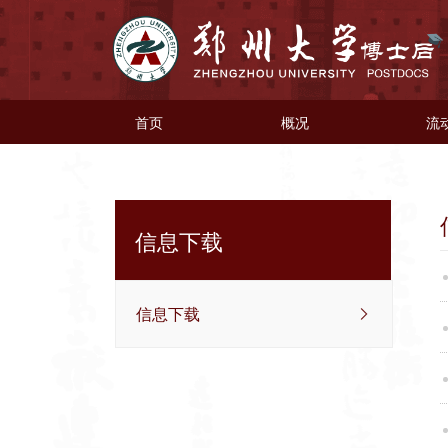
首页
概况
流
信息下载
信息下载