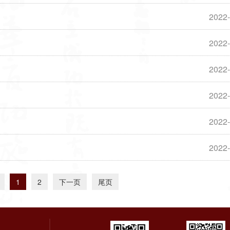
2022-
2022-
2022-
2022-
2022-
2022-
1
2
下一页
尾页